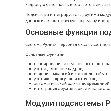
кадровую отчётность в соответствии с за
Подсистема интегрируется с другими мод
данных и автоматическую передачу инфо
Основные функции по
Система
Рули24 Персонал
охватывает весь
Основные функции:
планирование и ведение
штатного ра
учёт и движение кадров;
ведение
вакансий
и контроль найма;
учёт
явок, прогулов и отпусков
;
автоматический расчёт
повременной 
интеграция с бухгалтерией и налогово
Модули подсистемы Р