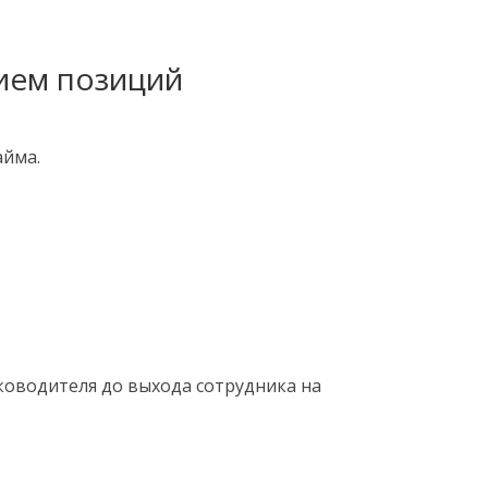
тием позиций
айма.
ководителя до выхода сотрудника на