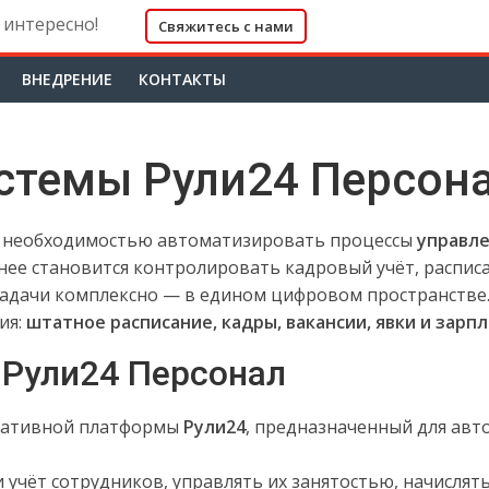
 интересно!
Свяжитесь с нами
ВНЕДРЕНИЕ
КОНТАКТЫ
стемы Рули24 Персон
с необходимостью автоматизировать процессы
управле
нее становится контролировать кадровый учёт, расписан
задачи комплексно — в едином цифровом пространстве
ия:
штатное расписание, кадры, вакансии, явки и зарп
 Рули24 Персонал
ративной платформы
Рули24
, предназначенный для авт
 учёт сотрудников, управлять их занятостью, начисля