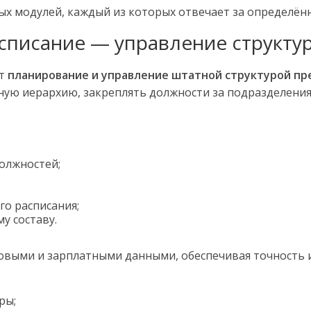
х модулей, каждый из которых отвечает за определён
асписание — управление структу
ет
планирование и управление штатной структурой п
ую иерархию, закреплять должности за подразделени
олжностей;
о расписания;
у составу.
ровыми и зарплатными данными, обеспечивая точность 
ры;