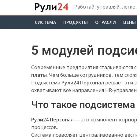
Skip
Работай, управляй, легко,
to
content
CИСТЕМА
ПРОДУКТЫ
ОТРАСЛИ
ЦЕНЫ
5 модулей подси
Современные предприятия сталкиваются 
платы
. Чем больше сотрудников, тем слож
Подсистема
Рули24 Персонал
решает эти 
охватывают все направления HR-управлен
Что такое подсистема
Рули24 Персонал
— это компонент корпо
процессов.
Система позволяет централизованно вести