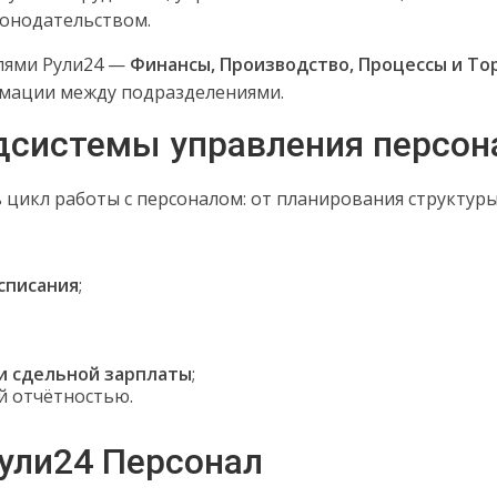
конодательством.
улями Рули24 —
Финансы, Производство, Процессы и То
рмации между подразделениями.
дсистемы управления персо
 цикл работы с персоналом: от планирования структур
списания
;
и сдельной зарплаты
;
й отчётностью.
ули24 Персонал