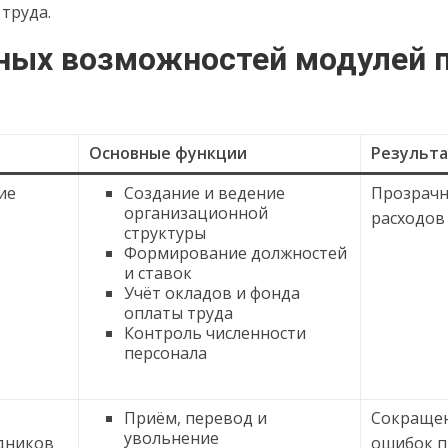
труда.
ных возможностей модулей 
Основные функции
Результа
ие
Создание и ведение
Прозрачн
организационной
расходов
структуры
Формирование должностей
и ставок
Учёт окладов и фонда
оплаты труда
Контроль численности
персонала
Приём, перевод и
Сокращен
увольнение
удников
ошибок п