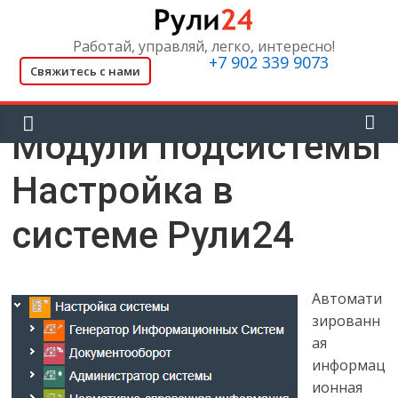
Skip
to
Работай, управляй, легко, интересно!
content
+7 902 339 9073
Свяжитесь с нами
Модули подсистемы
Настройка в
системе Рули24
Автомати
зированн
ая
информац
ионная