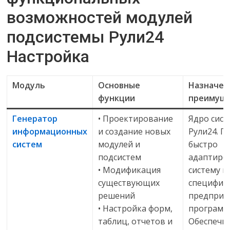
возможностей модулей
подсистемы Рули24
Настройка
Модуль
Основные
Назначен
функции
преимущ
Генератор
• Проектирование
Ядро сис
информационных
и создание новых
Рули24. П
систем
модулей и
быстро
подсистем
адаптиро
• Модификация
систему п
существующих
специфик
решений
предприят
• Настройка форм,
программ
таблиц, отчетов и
Обеспечи