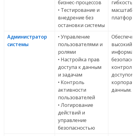
бизнес-процессов
гибкость 
• Тестирование и
масштаби
внедрение без
платформ
остановки системы
Администратор
• Управление
Обеспечи
системы
пользователями и
высокий 
ролями
информа
• Настройка прав
безопасно
доступа к данным
контроль 
и задачам
доступом 
• Контроль
корпора
активности
данным.
пользователей
• Логирование
действий и
управление
безопасностью