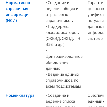
Нормативно-
• Создание и
Гарантир
справочная
ведение общих и
целостнос
информация
отраслевых
унификац
(НСИ)
справочников
актуальн
• Поддержка
данных по
классификаторов
информа
(ОКВЭД, ОКПД, ТН
системе.
ВЭД и др.)
•
Централизованное
обновление
данных
• Ведение единых
справочников по
всем подсистемам
Номенклатура
• Создание и
Обеспечи
ведение списка
единый с