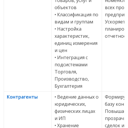
товаров, услуг и
номенкла
объектов
всех проц
• Классификация по
предприят
видам и группам
Ускоряет 
• Настройка
планиров
характеристик,
отчетност
единиц измерения
и цен
• Интеграция с
подсистемами
Торговля,
Производство,
Бухгалтерия
Контрагенты
• Ведение данных о
Формируе
юридических,
базу конт
физических лицах
Повышае
и ИП
прозрачн
• Хранение
сделок и 