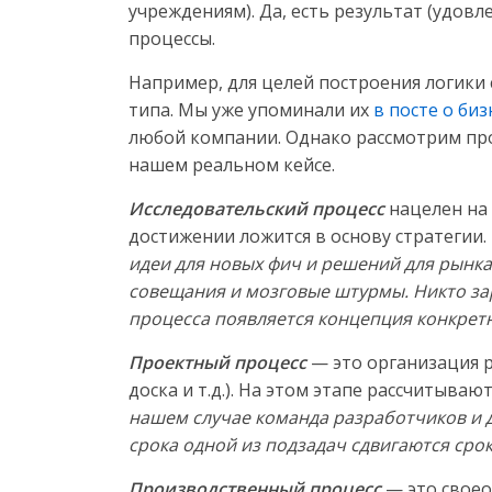
учреждениям). Да, есть результат (удовл
процессы.
Например, для целей построения логики
типа. Мы уже упоминали их
в посте о би
любой компании. Однако рассмотрим про
нашем реальном кейсе.
Исследовательский процесс
нацелен на 
достижении ложится в основу стратегии.
идеи для новых фич и решений для рынк
совещания и мозговые штурмы. Никто зар
процесса появляется концепция конкрет
Проектный процесс
— это организация р
доска и т.д.). На этом этапе рассчитыва
нашем случае команда разработчиков и д
срока одной из подзадач сдвигаются срок
Производственный процесс
— это своео