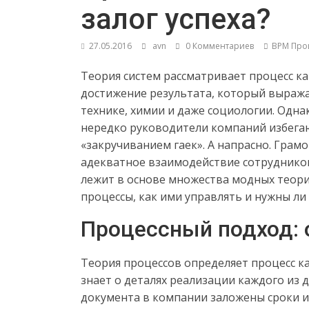
залог успеха?
27.05.2016
avn
0 Комментариев
BPM Про
Теория систем рассматривает процесс ка
достижение результата, который выражае
технике, химии и даже социологии. Одна
нередко руководители компаний избега
«закручиванием гаек». А напрасно. Гра
адекватное взаимодействие сотрудников
лежит в основе множества модных теори
процессы, как ими управлять и нужны ли
Процессный подход: 
Теория процессов определяет процесс ка
знает о деталях реализации каждого из 
документа в компании заложены сроки и п