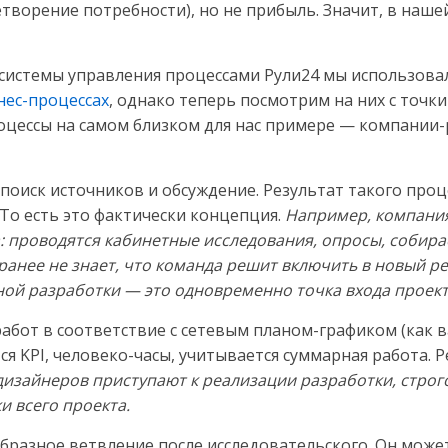
етворение потребности), но не прибыль. Значит, в наше
 системы управления процессами Рули24 мы использова
знес-процессах
, однако теперь посмотрим на них с точки 
цессы на самом близком для нас примере — компании-р
поиск источников и обсуждение. Результат такого проце
 То есть это фактически концепция.
Например, компания
а: проводятся кабинетные исследования, опросы, собир
анее не знает, что команда решит включить в новый ре
ной разработки — это одновременно точка входа проект
абот в соответствие с сетевым планом-графиком (как в
ются KPI, человеко-часы, учитывается суммарная работа.
изайнеров приступают к реализации разработки, строго 
и всего проекта.
бразное ветвление после исследовательского. Он может