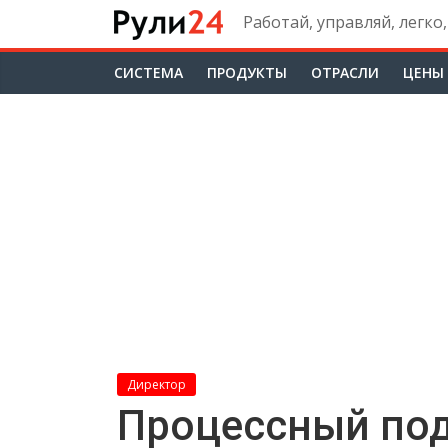
Skip
Работай, управляй, легко,
to
content
CИСТЕМА
ПРОДУКТЫ
ОТРАСЛИ
ЦЕНЫ
Директор
Процессный под