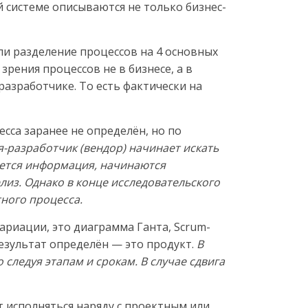
й системе описываются не только бизнес-
ли разделение процессов на 4 основных
зрения процессов не в бизнесе, а в
азработчике. То есть фактически на
сса заранее не определён, но по
-разработчик (вендор) начинает искать
ается информация, начинаются
лиз. Однако в конце исследовательского
ного процесса.
ариации, это диаграмма Ганта, Scrum-
 Результат определён — это продукт.
В
следуя этапам и срокам. В случае сдвига
 исполняться наряду с проектным или