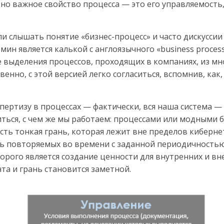
дно важное свойство процесса — это его управляемость
и слышать понятие «бизнес-процесс» и часто дискуссии 
рмин является калькой с англоязычного «business proces
ме выделения процессов, проходящих в компаниях, из мн
твенно, с этой версией легко согласиться, вспомнив, ка
ертизу в процессах — фактически, вся наша система — 
ься, с чем же мы работаем: процессами или модными би
сть тонкая грань, которая лежит вне пределов киберне
ть повторяемых во времени с заданной периодичностью
орого является создание ценности для внутренних и вн
та и грань становится заметной.