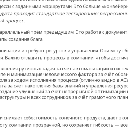
оцессы с заданными маршрутами. Это больше «конвейер
дукта проходит стандартное тестирование: регрессионн
ый процесс.
араллельный трём предыдущим. Это работа с документ
апы создания блага.
анизации и требуют ресурсов и управления. Они могут 
я. Важно отладить процессы в компании, чтобы достич
полнения рутинных задач за счёт автоматизации и сист
пе и минимизация человеческого фактора за счёт обоз
ля за ходом исполнения процесса (отлично видно в АСУ
та за счёт накопления базы знаний и управления ресур
оздание улучшений за счёт непрерывной оптимизации п
структуры и всех сотрудников за счёт грамотного пла
и снижает себестоимость конечного продукта, даёт э
оту компании прозрачной, но сохраняет гибкость — все