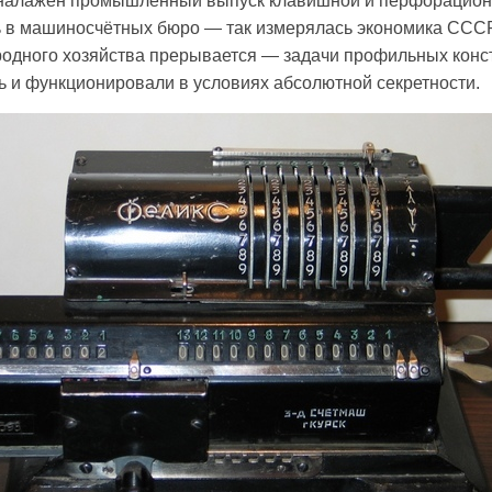
 налажен промышленный выпуск клавишной и перфорационн
 в машиносчётных бюро — так измерялась экономика СССР
одного хозяйства прерывается — задачи профильных конст
ь и функционировали в условиях абсолютной секретности.