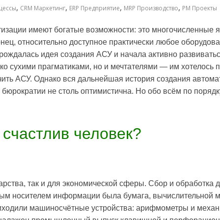
,
,
,
,
цессы
CRM Маркетинг
ERP Предприятие
MRP Производство
PM Проекты
изации имеют богатые возможности: это многочисленные я
онец, относительно доступное практически любое оборудова
арождалась идея создания АСУ и начала активно развиватьс
ько сухими прагматиками, но и мечтателями — им хотелось
чить АСУ. Однако вся дальнейшая история создания автом
бюрократии не столь оптимистична. Но обо всём по порядк
счастлив человек?
арства, так и для экономической сферы. Сбор и обработка
ным носителем информации была бумага, вычислительной 
риходили машиносчётные устройства: арифмометры и механ