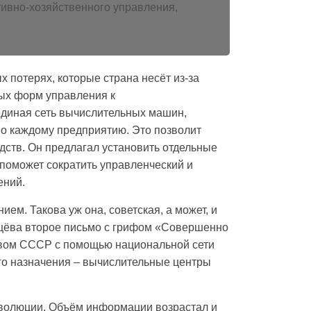
ивно-хозяйственного управления,
 потерях, которые страна несёт из-за
ных форм управления к
единая сеть вычислительных машин,
 по каждому предприятию. Это позволит
дств. Он предлагал установить отдельные
 поможет сократить управленческий и
ений.
ем. Такова уж она, советская, а может, и
рущёва второе письмо с грифом «Совершенно
твом СССР с помощью национальной сети
го назначения – вычислительные центры
еволюции. Объём информации возрастал и