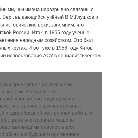
ёными, чьи имена неразрывно связаны с
.И. Берг, выдающийся учёный В.М.Глушков и
ая исторические вехи, запомним, что
кой России. Итак, в 1955 году учёные
авления народным хозяйством. Это был
ных кругах. И вот уже в 1956 году Китов
ции использования АСУ в социалистическом
ами приведет к значительному
и энергии. В отличие от
 собой увольнение трудящихся и
числе, электронные вычислительные
ой и однообразной умственной работы и
ашей стране электронные машины
представляющими опасность для
ной областью будущего применения