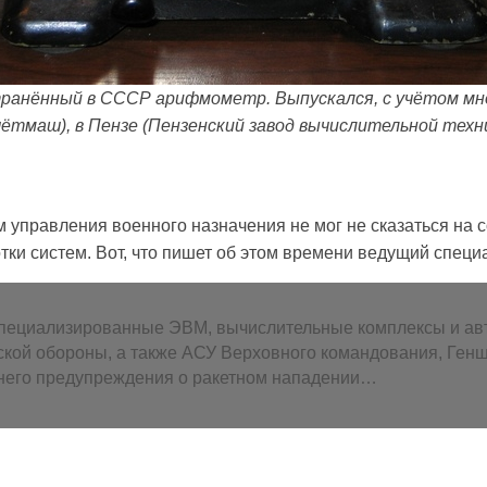
анённый в СССР арифмометр. Выпускался, с учётом мног
чётмаш), в Пензе (Пензенский завод вычислительной техни
м управления военного назначения не мог не сказаться на
тки систем. Вот, что пишет об этом времени ведущий спец
пециализированные ЭВМ, вычислительные комплексы и ав
ской обороны, а также АСУ Верховного командования, Ген
аннего предупреждения о ракетном нападении…