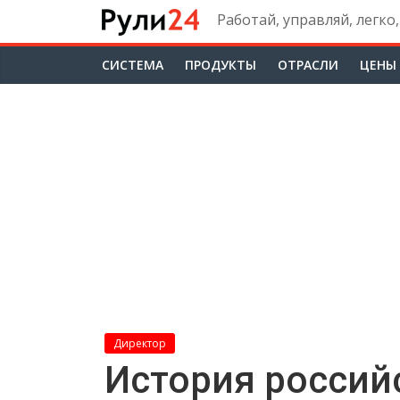
Skip
Работай, управляй, легко,
to
content
CИСТЕМА
ПРОДУКТЫ
ОТРАСЛИ
ЦЕНЫ
Директор
История россий