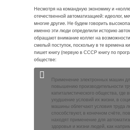
Несмотря на командную экономику и «колле
отечественной автоматизацией: идеолог, ме
многие другие. Не будем говорить высокопа
именно эти люди определили историю автом
обращают внимание коллег на возможности
смелый поступок, поскольку в те времена к
пишет книгу (первую в СССР книгу по прог
обществе:
Применение электронных машин для
повышению производительности труд
капиталистического общества, где 
ухудшение условий их жизни, в соц
машины облегчают условия труда л
способствуют, в конечном счёте, 
находят применение для автомати
здоровья и жизни людей, как напр