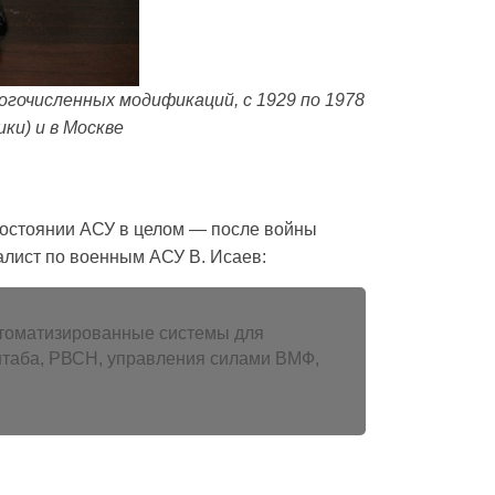
очисленных модификаций, с 1929 по 1978
ки) и в Москве
 состоянии АСУ в целом — после войны
иалист по военным АСУ В. Исаев:
томатизированные системы для
штаба, РВСН, управления силами ВМФ,