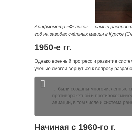
Арифмометр «Феликс» — самый распростр
год на заводах счётных машин в Курске (С
1950-е гг.
Однако военный прогресс и развитие систе
учёные смогли вернуться к вопросу разрабо
… были созданы многочисленные с
противоракетной и противокосмиче
авиации, в том числе и система р
Начиная с 1960-го г.