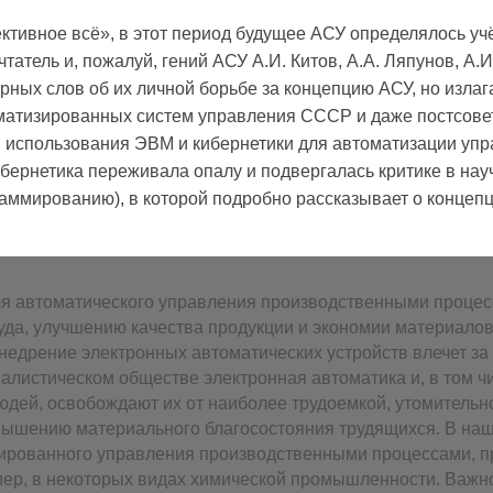
ктивное всё», в этот период будущее АСУ определялось уч
чтатель и, пожалуй, гений АСУ А.И. Китов, А.А. Ляпунов, А
рных слов об их личной борьбе за концепцию АСУ, но излаг
атизированных систем управления СССР и даже постсоветс
 использования ЭВМ и кибернетики для автоматизации упр
ибернетика переживала опалу и подвергалась критике в науч
раммированию), в которой подробно рассказывает о концеп
 автоматического управления производственными процесс
а, улучшению качества продукции и экономии материалов 
внедрение электронных автоматических устройств влечет за
иалистическом обществе электронная автоматика и, в том 
юдей, освобождают их от наиболее трудоемкой, утомительн
повышению материального благосостояния трудящихся. В н
зированного управления производственными процессами, 
имер, в некоторых видах химической промышленности. Важ