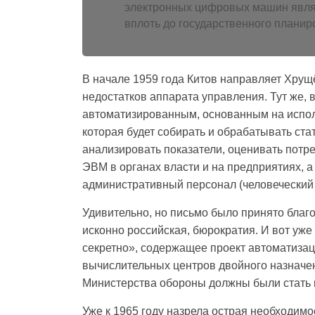
электронных цифровых машин являе
вплоть до государственного планиро
В начале 1959 года Китов направляет Хрущ
недостатков аппарата управления. Тут же, 
автоматизированным, основанным на испол
которая будет собирать и обрабатывать ста
анализировать показатели, оценивать потр
ЭВМ в органах власти и на предприятиях, а
административный персонал (человеческий 
Удивительно, но письмо было принято благо
исконно российская, бюрократия. И вот уже
секретно», содержащее проект автоматиз
вычислительных центров двойного назначен
Министерства обороны должны были стать
Уже к 1965 году назрела острая необходим