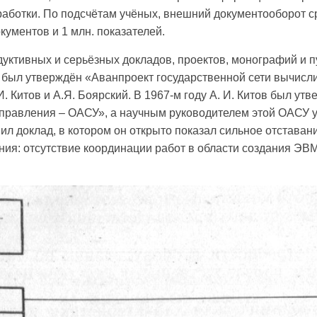
бработки. По подсчётам учёных, внешний документооборот 
кументов и 1 млн. показателей.
уктивных и серьёзных докладов, проектов, монографий и п
л утверждён «Аванпроект государственной сети вычисли
. Китов и А.Я. Боярский. В 1967-м году А. И. Китов был у
равления – ОАСУ», а научным руководителем этой ОАСУ утв
вил доклад, в котором он открыто показал сильное отстав
ния: отсутствие координации работ в области создания ЭВ