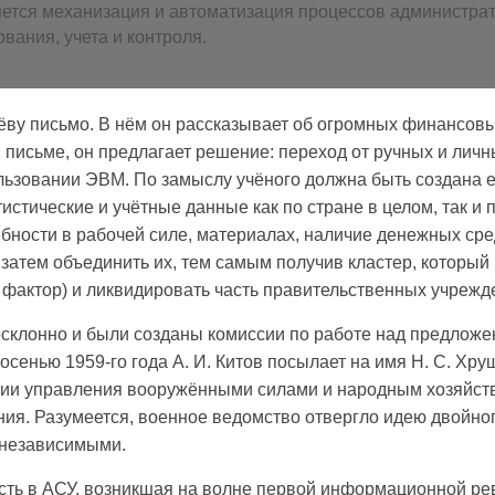
тся механизация и автоматизация процессов администрат
вания, учета и контроля.
ёву письмо. В нём он рассказывает об огромных финансовых
в письме, он предлагает решение: переход от ручных и лич
ьзовании ЭВМ. По замыслу учёного должна быть создана 
тистические и учётные данные как по стране в целом, так и
ебности в рабочей силе, материалах, наличие денежных сре
 затем объединить их, тем самым получив кластер, который
фактор) и ликвидировать часть правительственных учрежд
склонно и были созданы комиссии по работе над предложени
 осенью 1959-го года А. И. Китов посылает на имя Н. С. Х
ации управления вооружёнными силами и народным хозяйс
ия. Разумеется, военное ведомство отвергло идею двойно
 независимыми.
ость в АСУ, возникшая на волне первой информационной р